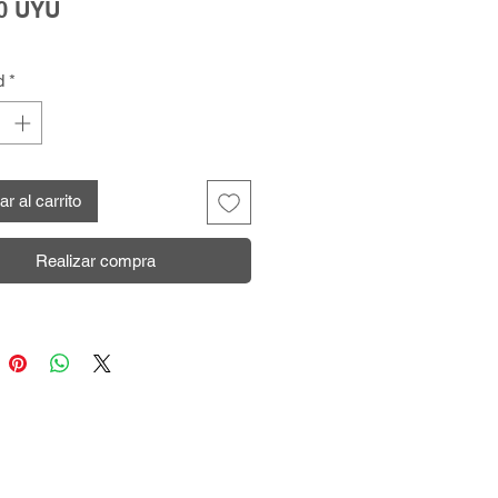
Precio
0 UYU
d
*
r al carrito
Realizar compra