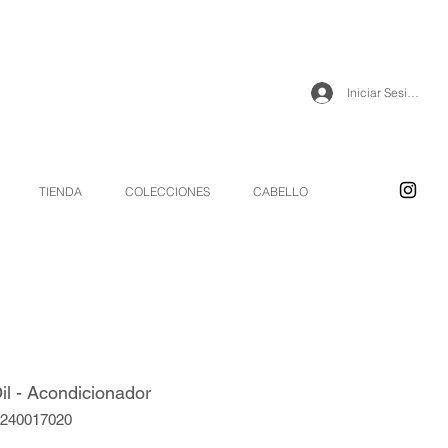
Iniciar Sesión
TIENDA
COLECCIONES
CABELLO
il - Acondicionador
9240017020