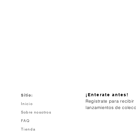
Hydre, P
Mezclamo
Acondic
el cabel
mezcla 
min de 
abundan
¡Enterate antes!
Sitio:
Regístrate para recibir
Inicio
lanzamientos de colec
Sobre nosotros
FAQ
Tienda