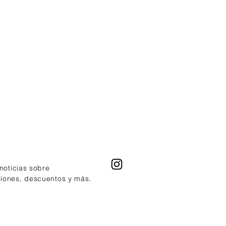
enetraitt o Trilliance Shampoo.
s Hydre, Penetraitt o Trilliance
ionador con Dark Oil. Calentamos
lo con secador y aplicamos la
de medios a puntas. Dejamos 5
exposición y enjuagamos con
te agua.
 noticias sobre
ciones, descuentos y más.