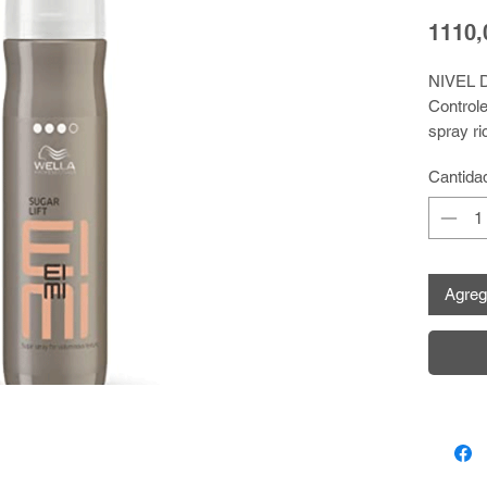
1110
NIVEL 
Controle
spray ri
que prop
Cantida
textura 
CÓMO U
Rocíe, e
el cabe
Agrega
textura 
seco par