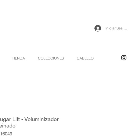
Iniciar Sesión
TIENDA
COLECCIONES
CABELLO
ugar Lift - Voluminizador
einado
516049