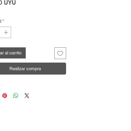
Precio
0 UYU
d
*
r al carrito
Realizar compra