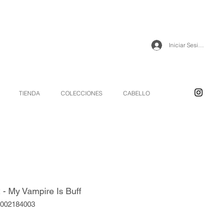
Iniciar Sesión
TIENDA
COLECCIONES
CABELLO
- My Vampire Is Buff
2002184003