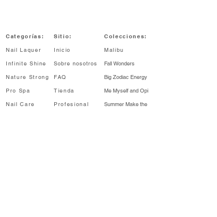
Categorías:
Sitio:
Colecciones:
Nail Laquer
Inicio
Malibu
Infinite Shine
Sobre nosotros
Fall Wonders
Nature Strong
FAQ
Big Zodiac Energy
Pro Spa
Tienda
Me Myself and Opi
Nail Care
Profesional
Summer Make
the
Rules
Profesional
Sale
My me era
¡Enterate antes!
Regístrate para recibir noticias sobre
lanzamientos de colecciones, descuentos y
más.