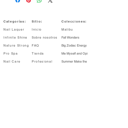
Categorías:
Sitio:
Colecciones:
Nail Laquer
Inicio
Malibu
Infinite Shine
Sobre nosotros
Fall Wonders
Nature Strong
FAQ
Big Zodiac Energy
Pro Spa
Tienda
Me Myself and Opi
Nail Care
Profesional
Summer Make
the
Rules
Profesional
Sale
My me era
¡Enterate antes!
Regístrate para recibir noticias sobre
lanzamientos de colecciones, descuentos y
más.