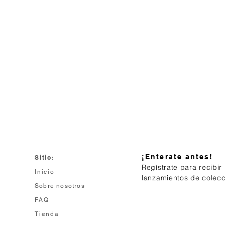
profesio
Además,
ingredie
está fa
combina
propues
Caracter
Colo
Seca
segu
Hasta
capa
Pinc
¡Enterate antes!
Sitio:
aplic
Regístrate para recibir
Fórm
Inicio
lanzamientos de colec
Enva
Sobre nosotros
recic
FAQ
Conteni
Tienda