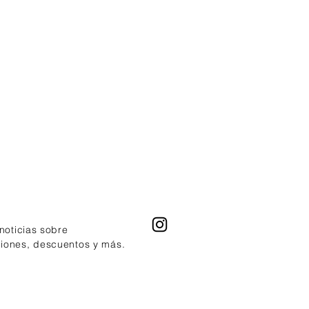
nal.
 su fórmula es
vegana
(sin
ntes de origen animal) y el envase
bricado con
materiales reciclados
,
ndo color, rendimiento y una
ta más sustentable.
ísticas principales
r
rojo frambuesa intenso
.
do rápido en aproximadamente
60
ndos
.
 5 días de duración
con dos
s.
el
Speedy Rush Brush™
para
ación rápida y uniforme.
 noticias sobre
ula
vegana
.
ciones, descuentos y más.
se fabricado con
materiales
lados
.
do:
9 ml.