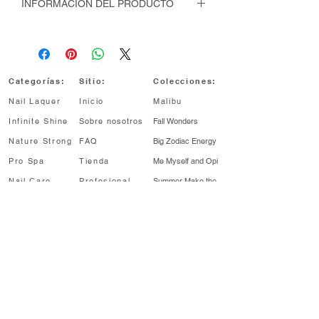
INFORMACIÓN DEL PRODUCTO
Esmalte Nail Lacquer de hasta 7 días
de duración
Categorías:
Sitio:
Colecciones:
Nail Laquer
Inicio
Malibu
Infinite Shine
Sobre nosotros
Fall Wonders
Nature Strong
FAQ
Big Zodiac Energy
Pro Spa
Tienda
Me Myself and Opi
Nail Care
Profesional
Summer Make
the
Rules
Profesional
Sale
My me era
¡Enterate antes!
Regístrate para recibir noticias sobre
lanzamientos de colecciones, descuentos y