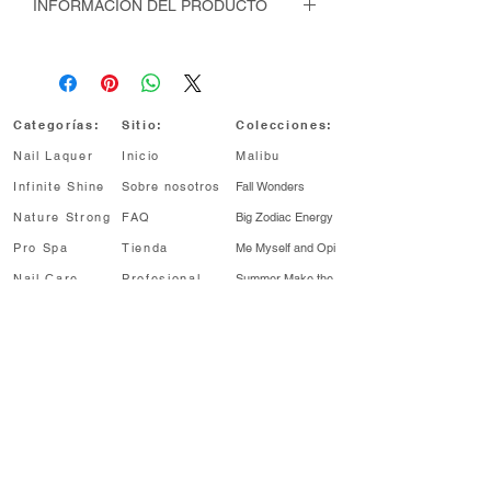
INFORMACIÓN DEL PRODUCTO
Esmalte Nail Lacquer de hasta 7 días
de duración
Categorías:
Sitio:
Colecciones:
Nail Laquer
Inicio
Malibu
Infinite Shine
Sobre nosotros
Fall Wonders
Nature Strong
FAQ
Big Zodiac Energy
Pro Spa
Tienda
Me Myself and Opi
Nail Care
Profesional
Summer Make
the
Rules
Profesional
Sale
My me era
¡Enterate antes!
Regístrate para recibir noticias sobre
lanzamientos de colecciones, descuentos y